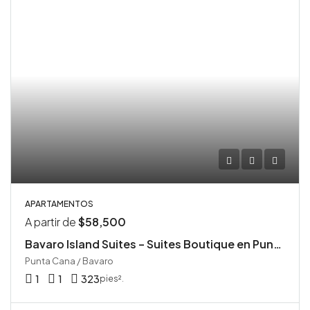
APARTAMENTOS
A partir de
$58,500
Bavaro Island Suites – Suites Boutique en Punta Cana
Punta Cana / Bavaro
1
1
323
pies².