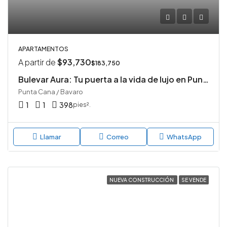
APARTAMENTOS
A partir de
$93,730
$183,750
Bulevar Aura: Tu puerta a la vida de lujo en Punta Cana
Punta Cana / Bavaro
1
1
398
pies².
Llamar
Correo
WhatsApp
NUEVA CONSTRUCCIÓN
SE VENDE