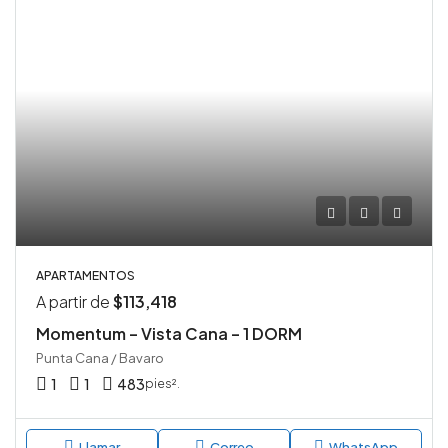
APARTAMENTOS
A partir de
$113,418
Momentum – Vista Cana – 1 DORM
Punta Cana / Bavaro
1
1
483
pies².
Llamar
Correo
WhatsApp