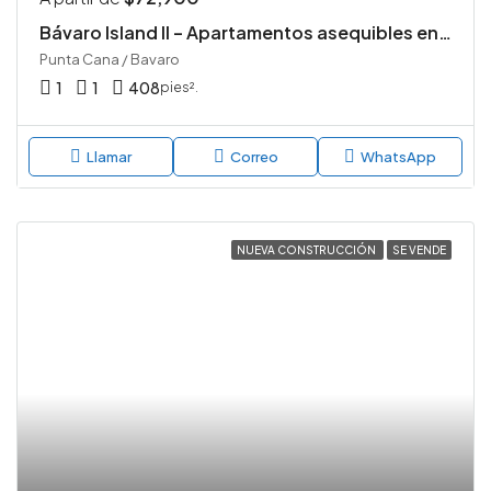
Bávaro Island II – Apartamentos asequibles en venta en Punta Cana
Punta Cana / Bavaro
1
1
408
pies².
Llamar
Correo
WhatsApp
NUEVA CONSTRUCCIÓN
SE VENDE