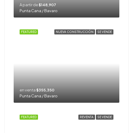
A partir de
$148,907
Punta Cana / Bavaro
FEATURED
NUEVA CONSTRUCCIÓN
SE VENDE
en venta
$355,350
Punta Cana / Bavaro
FEATURED
REVENTA
SE VENDE