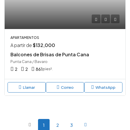
APARTAMENTOS
A partir de
$132,000
Balcones de Brisas de Punta Cana
Punta Cana / Bavaro
2
2
861
pies².
Llamar
Correo
WhatsApp
1
2
3