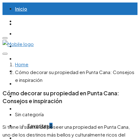
Inicio
Casas / Villas
Apartamentos
Terrenos
Todas las propiedades
Home
Artículos
Cómo decorar su propiedad en Punta Cana: Consejos
e inspiración
Contacto
Cómo decorar su propiedad en Punta Cana:
Inglés
Consejos e inspiración
Español
Sin categoría
Favorites
0
Si tiene la suerte de poseer una propiedad en Punta Cana,
uno de los destinos más bellos y culturalmente ricos del