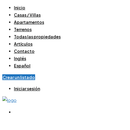
Inicio
Casas / Villas
Apartamentos
Terrenos
Todas las propiedades
Artículos
Contacto
Inglés
Español
Crear un listado
Iniciar sesión