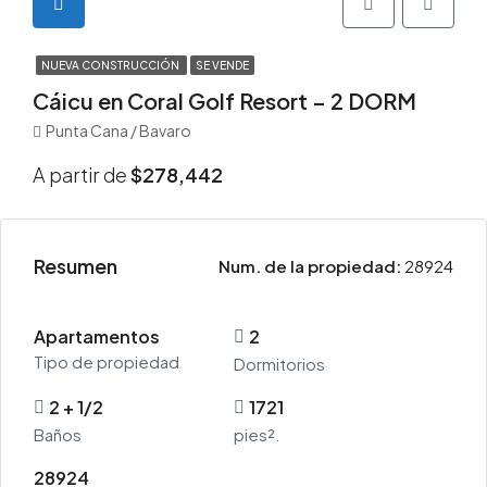
NUEVA CONSTRUCCIÓN
SE VENDE
Cáicu en Coral Golf Resort – 2 DORM
Punta Cana / Bavaro
A partir de
$278,442
Resumen
Num. de la propiedad:
28924
Apartamentos
2
Tipo de propiedad
Dormitorios
2 + 1/2
1721
Baños
pies².
28924