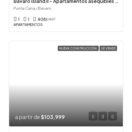
Bávaro Island II – Apartamentos asequibles en venta en Punta Cana
Punta Cana / Bavaro
1
1
408
pies².
APARTAMENTOS
NUEVA CONSTRUCCIÓN
SE VENDE
a partir de
$103,999