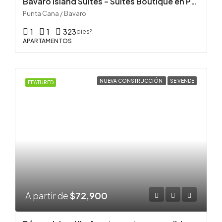
Bavaro Island Suites – Suites Boutique en Punta Cana
Punta Cana / Bavaro
1
1
323
pies².
APARTAMENTOS
NUEVA CONSTRUCCIÓN
SE VENDE
FEATURED
A partir de
$72,900